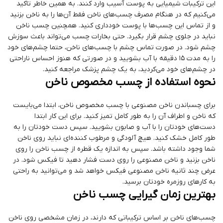
این ترکیبات شیمیایی به پوست آسیب وارد کنند. به همین خاطر تاکید
می‌کنیم که در هنگام مصرف چسب‌های ناخن فقط آن‌ها را به ناخن بزنید
و از تماس این چسب‌ها با پوست خودداری کنید. همچنین چسب ناخن
نباید در جلوی چشم قرار بگیرد. حتی بخارات چسب می‌تواند باعث سوزش
چشم شود. در صورت تماس چشم با چسب‌های ناخن، حتما چشم‌های خود
را به مدت 15 دقیقه با آب بشویید و در صورتی که هنوز احساس ناراحتی
در چشم‌های خود می‌کردید، به یک چشم پزشک مراجعه کنید.
نحوه استفاده از چسب مخصوص ناخن
برای چسباندن ناخن مصنوعی با چسب مخصوص ناخن، ابتدا می‌بایست
که ناخن و اطراف آن را به طور کامل تمیز کنید. برای این کار ابتدا
دست‌های خودتان را با آب و صابون بشویید. سپس دست خودتان را به
طور کامل خشک کنید. هیچ آلودگی و مرطوب کننده‌ای نباید روی ناخن
شما وجود داشته باشد. سپس به اندازه یک قطره از چسب ناخن را روی
ناخن بزنید و ناخن مصنوعی را روی دست فشار دهید تا فیکس شود. در
عرض چند ثانیه ناخن مصنوعی فیکس خواهد شد و می‌توانید به راحتی
به کارهای روزمره خودتان برسید.
بهترین زمان گیرایی چسب ناخن
چسب‌های ناخن بر اساس ترکیباتی که دارند، در زمان مشخصی روی ناخن