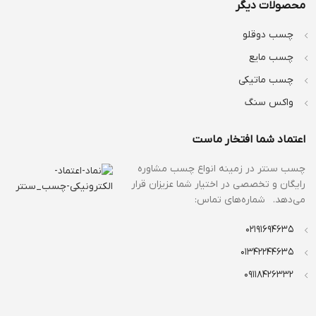
محصولات دیگر
چسب دوقلو
چسب مایع
چسب ماتیکی
واکس سنگ
اعتماد شما افتخار ماست
چسب سنتر در زمینه انواع
چسب مشاوره
رایگان و تخصصی در اختیار شما عزیزان قرار
می‌دهد. شماره‌های تماس:
02191694635
01342244635
09118426332