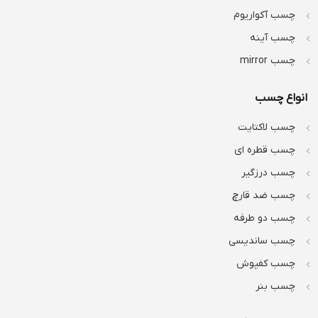
چسب آکواریوم
چسب آینه
چسب mirror
انواع چسب
چسب لاکتایت
چسب قطره ای
چسب درزگیر
چسب ضد قارچ
چسب دو طرفه
چسب ساندیسی
چسب کفپوش
چسب بنر