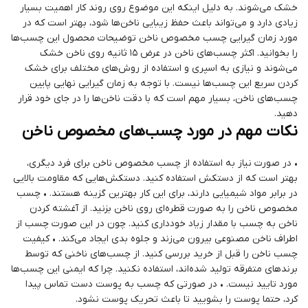
خشک می‌شوند. به دلیل اینکه این موضوع روی روند کار اهمیت بسیار
زیادی دارد و می‌تواند باعث حفظ زیبایی ناخن‌ها شود، بهتر است که در
مورد زمان گیرایی چسب مخصوص ناخن توضیحات محصول این چسب‌ها
را بخوانید. اکثر چسب‌های ناخن در عرض 15 ثانیه روی ناخن خشک
می‌شوند و نیازی به اسپری و استفاده از روش‌های مختلف برای خشک
کردن سریع این چسب‌ها نیست. با توجه به زمان گیرایی نهایی پایین
چسب‌های ناخن، بسیار مهم است که با دقت ناخن‌ها را در جای خود قرار
دهید.
نکات مهم در مورد چسب‌های مخصوص ناخن
• در صورت نیاز به استفاده از چسب مخصوص ناخن برای فرد دیگری،
بهتر است که از دستکش استفاده کنید. دستکش‌هایی که مقاومت بالایی
در برابر مواد شیمیایی دارند، برای این کار بهترین گزینه هستند. • چسب
مخصوص ناخن را به صورت قطره‌ای روی ناخن بزنید. از آغشته کردن
ناخن به چسب با مقدار زیاد خودداری کنید. چون در این صورت چسب از
اطراف ناخن مصنوعی بیرون می‌زند و جلوه بدی ایجاد می‌کند. • کیفیت
چسب ناخن را قبل از خرید بررسی کنید. از چسب‌های ناخنی که توسط
برندهای متفرقه تولید شده‌اند، استفاده نکنید. چرا که ایمنی این چسب‌ها
مورد تایید نیست. • در صورتی که چسب به پوست دست تماس پیدا
کرد، حتما پوست را بشویید تا باعث تحریک پوست نشود.