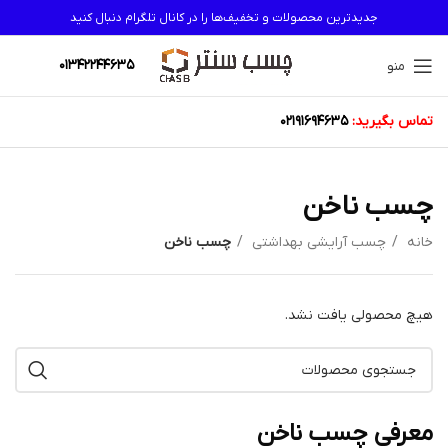
جدیدترین محصولات و تخفیف‌ها را در کانال تلگرام دنبال کنید
01342244635
منو
تماس بگیرید:
02191694635
چسب ناخن
خانه
چسب آرایشی بهداشتی
چسب ناخن
هیچ محصولی یافت نشد.
معرفی چسب ناخن