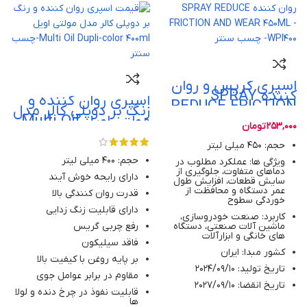
اسپری گریس و روان
کننده SPRAY
اسپری روان کننده و
REDUCE FRICTION
زنگ بر دوپلی کالر مدل
AND WEAR 450ML –
مولتی اویل Multi Oil
WPI400
253,000
تومان
Dupli-color 400ml
حجم: 450 میلی لیتر
حجم: 400 میلی لیتر
ویژگی ها: عملکرد مطلوب در
دماهای متفاوت، جلوگیری از
دارای رایحه خوش آیند
سایش قطعات، افزایش طول
عمر دستگاه و محافظت از
قدرت روان کنندگی بالا
خوردگی سطوح
دارای قابلیت زنگ زدایی
کاربرد: صنعت خودروسازی،
ماشین‌ آلات صنعتی، دستگاه‌
رفع چربی گریس
های خانگی و ابزارآلات
فاقد سیلیکون
کشور مبدا: ایران
بر پایه روغن با کیفیت بالا
تاریخ تولید: 2024/09/10
مقاوم در برابر عوامل جوی
تاریخ انقضا: 2027/09/10
قابلیت نفوذ در چرخ دنده و لولا
ها