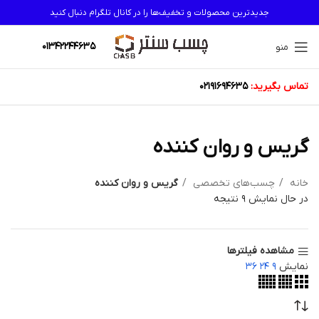
جدیدترین محصولات و تخفیف‌ها را در کانال تلگرام دنبال کنید
01342244635
منو
تماس بگیرید:
02191694635
گریس و روان کننده
خانه
چسب‌های تخصصی
گریس و روان کننده
در حال نمایش 9 نتیجه
مشاهده فیلترها
نمایش
9
24
36