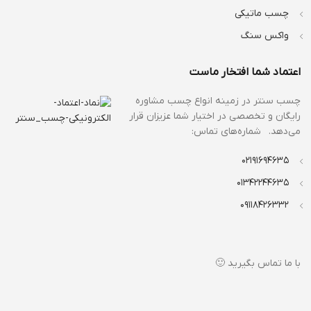
چسب ماتیکی
واکس سنگ
اعتماد شما افتخار ماست
چسب سنتر در زمینه انواع
چسب مشاوره
رایگان و تخصصی در اختیار شما عزیزان قرار
می‌دهد. شماره‌های تماس:
02191694635
01342244635
09118426332
با ما تماس بگیرید 🙂