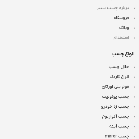
درباره چسب سنتر
فروشگاه
وبلاگ
استخدام
انواع چسب
حلال چسب
انواع کاردک
فوم پلی اورتان
چسب یونولیت
چسب زه خودرو
چسب آکواریوم
چسب آینه
چسب mirror