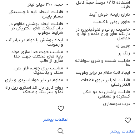
SPECIALIST MOLD
استفاده تا 97 درصد حجم کامل
حجم: 300 میلی لیتر
RELEASE SPRAY
ظرف
300ml
قابلیت اینجاد لایه با چسبندگی
دارای رایحه خوش آیند
بسیار پایین
حاوی روغن با کیفیت
قابلیت ایجاد پوشش مقاوم در
برابر کنتاکت های الکتریکی در
خاصیت روانی و نفوذپذیری در
شرایط مرطوب
باریکه های چرخ دنده و لولا و
مفاصل
ایجاد پوشش با دوام در برابر آب
و رطوبت
چربی زدا
مناسب جهت جدا سازی مواد
زنگ بر
پایه های مختلف جهت جدا
قابلیت شست و شوی سولفاته
سازی از قالب
ها
مناسب برای چوب، فلز، بتن،
ایجاد لایه مقام در برابر رطوبت
سنگ و پلاستیک
قابلیت اجرا بر بروی قطعات
مقاوم در بابر مواد اسیدی و بازی
الکترونیکی
روان کاری بال اند اسکرو، ریل راه
قابلیت پاشش به دو شکل
نما و بلبرینگ و غلطک
گسترده و مقطعی
درب سوسماری
اطلاعات بیشتر
اطلاعات بیشتر