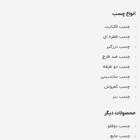
انواع چسب
چسب لاکتایت
چسب قطره ای
چسب درزگیر
چسب ضد قارچ
چسب دو طرفه
چسب ساندیسی
چسب کفپوش
چسب بنر
محصولات دیگر
چسب دوقلو
چسب مایع