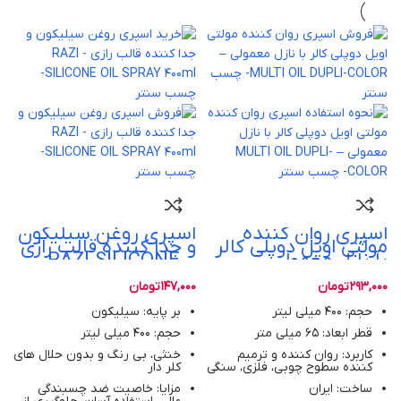
اسپری روان کننده
اسپری روغن سیلیکون
مولتی اویل دوپلی کالر
و جدا کننده قالب رازی
با نازل معمولی –
– RAZI SILICONE
OIL SPRAY 400ml
MULTI OIL DUPLI
COLOR
293,000
تومان
147,000
تومان
حجم: 400 میلی لیتر
بر پایه: سیلیکون
قطر ابعاد: 65 میلی متر
حجم: 400 میلی لیتر
کاربرد: روان کننده و ترمیم
خنثی، بی رنگ و بدون حلال های
کننده سطوح چوبی، فلزی، سنگی
کلر دار
ساخت: ایران
مزایا: خاصیت ضد چسبندگی