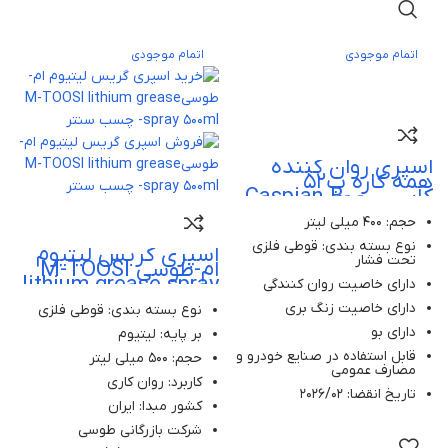
اتمام موجودی
اتمام موجودی
اسپری روان کننده
همه کاره ب52
کاسپین- Caspian B-
52 Anti Rust
حجم: 400 میلی لیتر
Lubricant Spray
400ml
نوع بسته بندی: قوطی فلزی
اسپری گریس لیتیوم
تحت فشار
ام-طوسی M-TOOSI
lithium grease spray
دارای خاصیت روان کنندگی
500ml
دارای خاصیت زنگ بری
نوع بسته بندی: قوطی فلزی
دارای بو
بر پایه: لیتیوم
قابل استفاده در صنایع خودرو و
حجم: 500 میلی لیتر
مصارف عمومی
کاربرد: روان کاری
تاریخ انقضا: 2026/02
کشور مبدا: ایران
شرکت بازرگانی طوسی