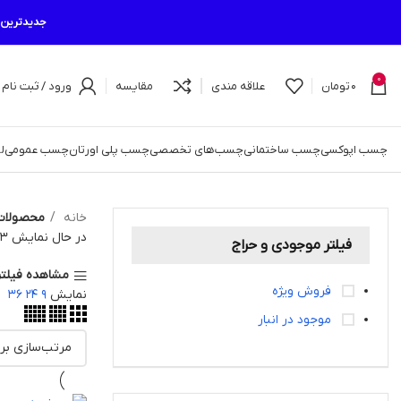
جدیدترین م
0
0
تومان
علاقه مندی
مقایسه
ورود / ثبت نام
چسب اپوکسی
چسب ساختمانی
چسب‌های تخصصی
چسب پلی اورتان
چسب عمومی
ل
خانه
محصولات
در حال نمایش 3 نتیجه
فیلتر موجودی و حراج
مشاهده فیلتر
فروش ویژه
نمایش
9
24
36
موجود در انبار