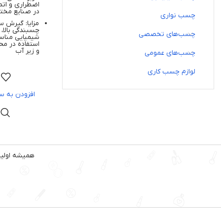
اضطراری و ات
در صنایع مخت
چسب نواری
مزایا: گیرش س
چسبندگی بالا،
چسب‌های تخصصی
شیمیایی مناس
استفاده در م
و زیر آب
چسب‌های عمومی
لوازم چسب کاری
افزودن به س
همیشه اولین 