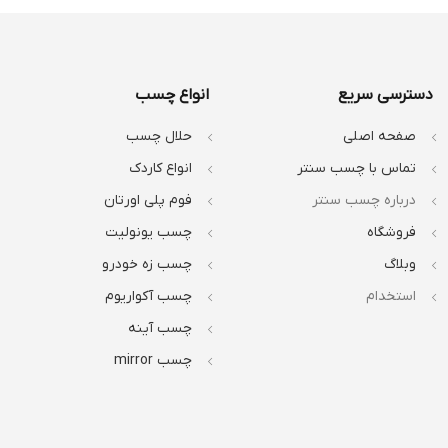
دسترسی سریع
انواع چسب
صفحه اصلی
حلال چسب
تماس با چسب سنتر
انواع کاردک
درباره چسب سنتر
فوم پلی اورتان
فروشگاه
چسب یونولیت
وبلاگ
چسب زه خودرو
استخدام
چسب آکواریوم
چسب آینه
چسب mirror