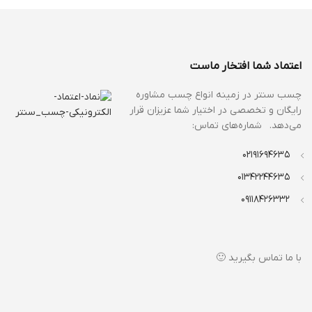
اعتماد شما افتخار ماست
چسب سنتر در زمینه انواع
چسب مشاوره
رایگان و تخصصی در اختیار شما عزیزان قرار
می‌دهد. شماره‌های تماس:
02191694635
01342244635
09118426332
با ما تماس بگیرید 🙂