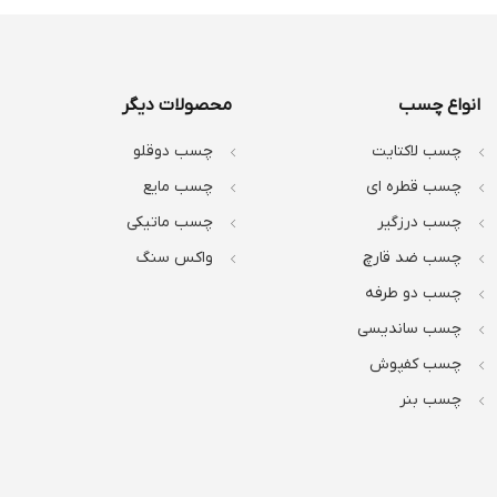
انواع چسب
محصولات دیگر
چسب لاکتایت
چسب دوقلو
چسب قطره ای
چسب مایع
چسب درزگیر
چسب ماتیکی
چسب ضد قارچ
واکس سنگ
چسب دو طرفه
چسب ساندیسی
چسب کفپوش
چسب بنر