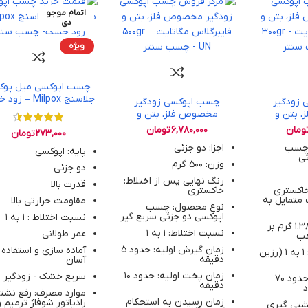
اتمام موجو
دی
ویژه
چسب اپوکسی میل پو
جلاسنج Milpox – زود خشک
زودگیر
چسب اپوکسی زودگیر
 بتن و
مخصوص فلز، بتن و
فایبرگلاس مگاتایت 300gr –
فایبرگلاس مگاتایت 500gr –
ومان
6,780,000
تومان
273,000
تومان
UN
 چسب
اجزا: دو جزئی
پایه: اپوکسی
ئی
وزن: 500 گرم
دو جزئی
رنگ نهایی پس از اختلاط:
قدرت بالا
خاکستری
خاکستری
متمایل به
مقاومت حرارتی بالا
نوع محصول: چسب
اپوکسی دو جزئی سریع‌ گیر
نسبت اختلاط : 1 به 1
چگالی: حدود 1.38 گرم بر
نسبت اختلاط: 1 به 1
عمر طولانی
عب
زمان گیرش اولیه: حدود 5
آماده سازی و استفاده
نسبت اختلاط: 1 به 1 (رزین
دقیقه
آسان
زمان پخت اولیه: حدود 10
سریع خشک - زودگیر
دمای کاری: تا حدود 70
دقیقه
د
موارد مصرف: رفع نشت
زمان رسیدن به استحکام
رادیاتور شوفاژ ترمیم 
شتی‌ گیری