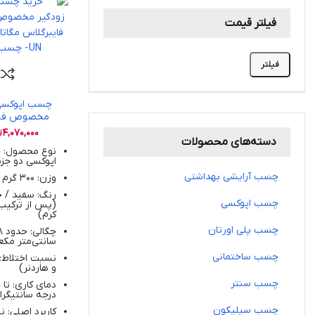
فیلتر قیمت
فیلتر
چسب اپوکسی 
مخصوص فلز،
4,070,000
ت
دسته‌های محصولات
UN
نوع محصول:
اپوکسی دو جز
چسب آرایشی بهداشتی
وزن: 300 گرم
رنگ: سفید / 
چسب اپوکسی
(پس از ترکیب 
کرم)
چسب پلی اورتان
سانتی‌متر مک
چسب ساختمانی
و هاردنر)
چسب سنتر
درجه سانتیگرا
چسب سیلیکون
کاربرد اصلی: ن