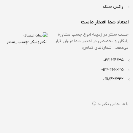
واکس سنگ
اعتماد شما افتخار ماست
چسب سنتر در زمینه انواع
چسب مشاوره
رایگان و تخصصی در اختیار شما عزیزان قرار
می‌دهد. شماره‌های تماس:
02191694635
01342244635
09118426332
با ما تماس بگیرید 🙂