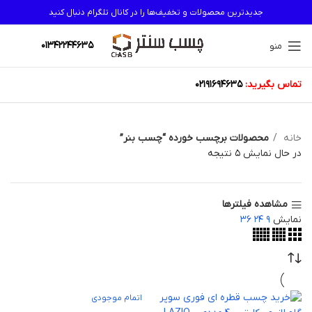
جدیدترین محصولات و تخفیف‌ها را در کانال تلگرام دنبال کنید
01342244635
منو
تماس بگیرید:
02191694635
خانه
محصولات برچسب خورده “چسب بنر”
در حال نمایش 5 نتیجه
مشاهده فیلترها
نمایش
9
24
36
اتمام موجودی