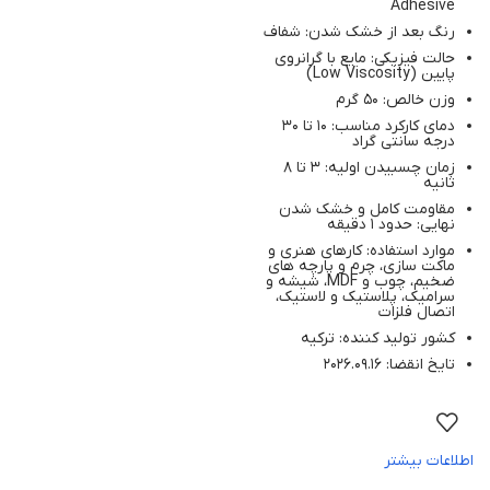
Adhesive
رنگ بعد از خشک شدن: شفاف
حالت فیزیکی: مایع با گرانروی
پایین (Low Viscosity)
وزن خالص: 50 گرم
دمای کارکرد مناسب: 10 تا 30
درجه سانتی‌ گراد
زمان چسبیدن اولیه: 3 تا 8
ثانیه
مقاومت کامل و خشک شدن
نهایی: حدود 1 دقیقه
موارد استفاده: کارهای هنری و
ماکت‌ سازی، چرم و پارچه‌ های
ضخیم، چوب و MDF، شیشه و
سرامیک، پلاستیک و لاستیک،
اتصال فلزات
کشور تولید کننده: ترکیه
تایخ انقضا: 2026.09.16
اطلاعات بیشتر