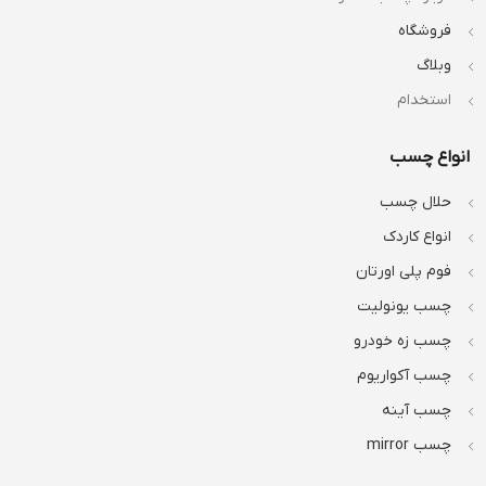
فروشگاه
وبلاگ
استخدام
انواع چسب
حلال چسب
انواع کاردک
فوم پلی اورتان
چسب یونولیت
چسب زه خودرو
چسب آکواریوم
چسب آینه
چسب mirror