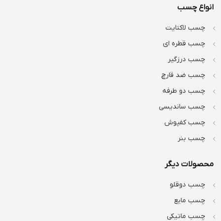
انواع چسب
چسب لاکتایت
چسب قطره ای
چسب درزگیر
چسب ضد قارچ
چسب دو طرفه
چسب ساندیسی
چسب کفپوش
چسب بنر
محصولات دیگر
چسب دوقلو
چسب مایع
چسب ماتیکی