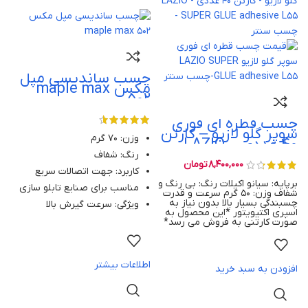
چسب ساندیسی مپل
مکس maple max
502
چسب قطره ای فوری
سوپر گلو لازیو – کارتن
وزن: 70 گرم
40 عددی – LAZIO
SUPER GLUE
رنگ: شفاف
adhesive L55
8,400,000
تومان
کاربرد: جهت اتصالات سریع
برپایه: سیانو اکیلات رنگ: بی رنگ و
مناسب برای صنایع تابلو سازی
شفاف وزن: 50 گرم سرعت و قدرت
چسبندگی بسیار بالا بدون نیاز به
ویژگی: سرعت گیرش بالا
اسپری اکتیویتور *این محصول به
صورت کارتنی به فروش می رسد*
اطلاعات بیشتر
افزودن به سبد خرید