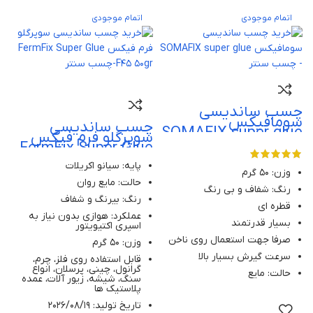
اتمام موجودی
اتمام موجودی
چسب ساندیسی
سومافیکس
چسب ساندیسی
SOMAFIX super glue
سوپرگلو فرم فیکس
FermFix Super Glue
F45 50gr
پایه: سیانو اکریلات
وزن: 50 گرم
حالت: مایع روان
رنگ: شفاف و بی رنگ
رنگ: بیرنگ و شفاف
قطره ای
عملکرد: هوازی بدون نیاز به
بسیار قدرتمند
اسپری اکتیویتور
صرفا جهت استعمال روی ناخن
وزن: 50 گرم
سرعت گیرش بسیار بالا
قابل استفاده روی فلز، چرم،
گرانول، چینی، پرسلان، انواع
حالت: مایع
سنگ، شیشه، زیور آلات، عمده
پلاستیک ها
تاریخ تولید: 2026/08/19