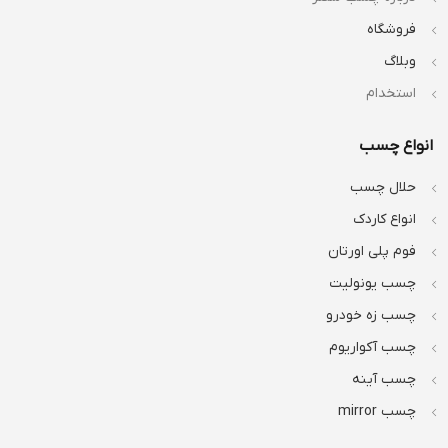
فروشگاه
وبلاگ
استخدام
انواع چسب
حلال چسب
انواع کاردک
فوم پلی اورتان
چسب یونولیت
چسب زه خودرو
چسب آکواریوم
چسب آینه
چسب mirror