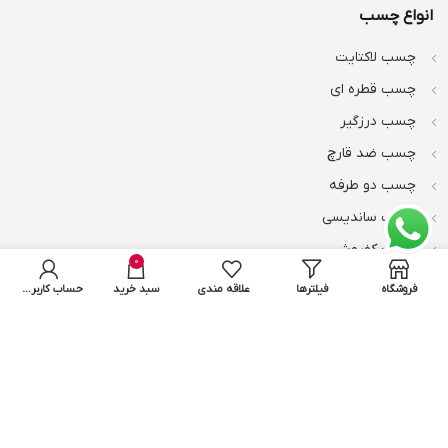
انواع چسب
چسب لاکتایت
چسب قطره ای
چسب درزگیر
چسب ضد قارچ
چسب دو طرفه
چسب ساندیسی
چسب کفپوش
0
چسب بنر
فروشگاه
فیلترها
علاقه مندی
سبد خرید
حساب کاربری من
محصولات دیگر
چسب دوقلو
چسب مایع
چسب ماتیکی