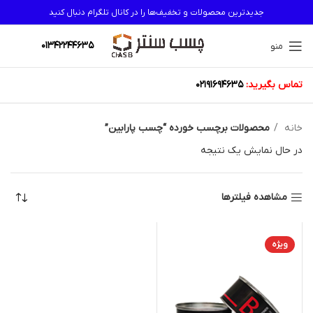
جدیدترین محصولات و تخفیف‌ها را در کانال تلگرام دنبال کنید
01342244635
منو
تماس بگیرید:
02191694635
خانه
محصولات برچسب خورده “چسب پارابین”
در حال نمایش یک نتیجه
مشاهده فیلترها
ویژه