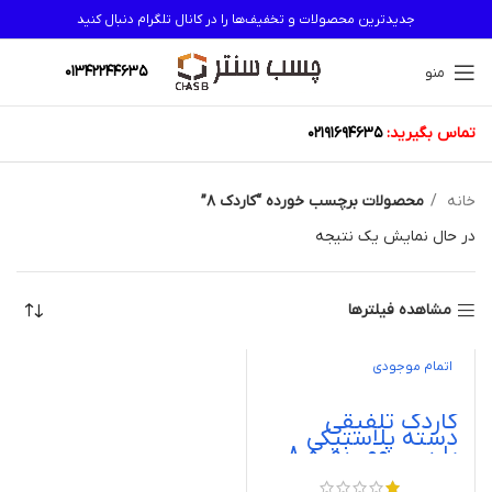
جدیدترین محصولات و تخفیف‌ها را در کانال تلگرام دنبال کنید
01342244635
منو
تماس بگیرید:
02191694635
خانه
محصولات برچسب خورده “کاردک 8”
در حال نمایش یک نتیجه
مشاهده فیلترها
اتمام موجودی
کاردک تلفیقی
دسته پلاستیکی
پارس روور نمره 8
parsrover