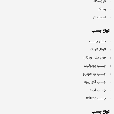
فروشگاه
وبلاگ
استخدام
انواع چسب
حلال چسب
انواع کاردک
فوم پلی اورتان
چسب یونولیت
چسب زه خودرو
چسب آکواریوم
چسب آینه
چسب mirror
انواع چسب