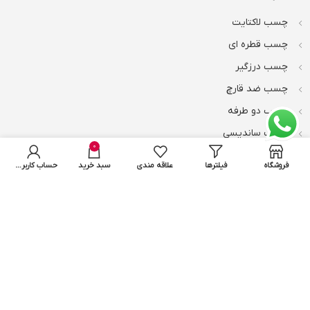
چسب لاکتایت
چسب قطره ای
چسب درزگیر
چسب ضد قارچ
چسب دو طرفه
چسب ساندیسی
0
چسب کفپوش
فروشگاه
فیلترها
علاقه مندی
سبد خرید
حساب کاربری من
چسب بنر
محصولات دیگر
چسب دوقلو
چسب مایع
چسب ماتیکی
واکس سنگ