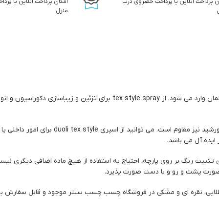
ن پرداخت انلاین یا پرداخت حضروی درب
امکان پرداخت انلاین یا پر
منزل
اسپری رنگ پارچه دوپلی کالر بر پایه اکریلیک در حجم 150میلی لیتر از کشور آلمان وارد می شود. از tex style spray برای تزئ
اسپری پارچه دوپلی کالر دارای پوشش بسیار خوب می باشد که در برابر نور خورشید نیز مقاوم است. می توانید از اسپری tyle
ایده آل می باشد.
تثبیت رنگ بر روی پارچه، احتیاج به استفاده از هیچ ماده اضافی دیگری ن
های زرد، آبی، سبز، سفید، طلایی، نقره ای و مشکی در فروشگاه چسب چسب سنتر موجود و قابل سفار