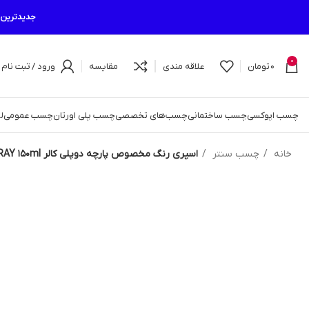
جدیدترین م
0
0
تومان
علاقه مندی
مقایسه
ورود / ثبت نام
چسب اپوکسی
چسب ساختمانی
چسب‌های تخصصی
چسب پلی اورتان
چسب عمومی
ل
خانه
چسب سنتر
اسپری رنگ مخصوص پارچه دوپلی کالر DUPLI COLOR TEX style SPRAY 150ml