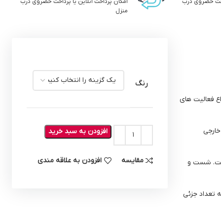
داخت حضروی درب
امکان پرداخت انلاین یا پرداخت حضروی درب
منزل
رنگ
ین و زیباسازی دکوراسیون و انواع فعالیت های
duoli tex s برای امور داخلی یا خارجی
افزودن به سبد خرید
مقایسه
افزودن به علاقه مندی
یست. شست و
ش به تعداد جزئی