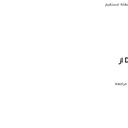
 شعله مستقیم
راهنمای خرید اسپری رنگ مخصوص پارچه دوپلی کالر DUPLI COLOR TEX style SPRAY 150ml از
راجعه