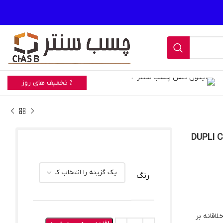
% تخفیف های روز
 کالر DUPLI COLOR TEX
رنگ
لاقانه بر