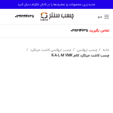
جدیدترین محصولات و تخفیف‌ها را در کانال تلگرام دنبال کنید
01342244635
منو
تماس بگیرید:
02191694635
خانه
چسب اپوکسی
چسب اپوکسی کاشت میلگرد
چسب کاشت میلگرد کالم K-A-L-M VMK
اتمام موجودی
ویژه