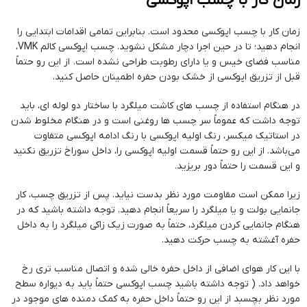
زمان کار با چسب اپوکسی
زمان کار با چسب اپوکسی محدود است. بنابراین تمامی اقدامات ابتدایی را
انجام دهید؛ تا در حین اجرا دچار مشکل نشوید. چسب اپوکسی کالم VMK،
مناسب فضای خیس و یا دارای رطوبت طراحی نشده است. از این رو حتماً
قبل از تزریق اپوکسی از خشک بودن حفره اطمینان حاصل کنید.
در هنگام استفاده از چسب های کاشت میلگرد با ساختار دو لوله ای، باید
توجه داشت که عموماً سر چسب ها روغنی است و در هنگام مخلوط شدن
در استاتیک میکسر، رنگ اولیه اپوکسی با رنگ ادامه اپوکسی متفاوت
می‌باشد. از این رو حتماً قسمت اولیه اپوکسی را، داخل سوراخ تزریق نکنید
و این قسمت را حتماً دور بریزید.
زیرا ممکن است مقاومت مورد نظر بدست نیاید. پس از تزریق چسب، کار
جانمایی بولت و یا میلگرد را سریعاً انجام دهید. توجه داشته باشید که در
هنگام جانمایی کردن میلگرد، حتماً به صورت زیک زاکی میلگرد را به داخل
حفره آغشته به چسب حرکت دهید.
با این کار هوای اضافی از داخل حفره خالی شده و اتصال مناسب تری رخ
خواهد داد. ( توجه داشته باشید چسب اپوکسی حتماً باید به دیواره سطح
مورد نظر بچسبد از این رو حتماً داخل حفره به کمک دمنده های موجود در