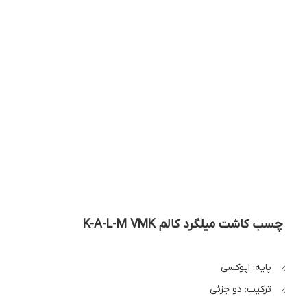
بزرگنمایی تصویر
چسب کاشت میلگرد کالم K-A-L-M VMK
پایه: اپوکسی
ترکیب: دو جزئی