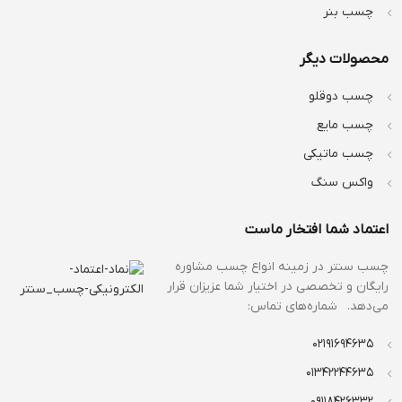
چسب بنر
محصولات دیگر
چسب دوقلو
چسب مایع
چسب ماتیکی
واکس سنگ
اعتماد شما افتخار ماست
چسب سنتر در زمینه انواع
چسب مشاوره
رایگان و تخصصی در اختیار شما عزیزان قرار
می‌دهد. شماره‌های تماس:
02191694635
01342244635
09118426332