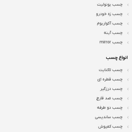
چسب یونولیت
چسب زه خودرو
چسب آکواریوم
چسب آینه
چسب mirror
انواع چسب
چسب لاکتایت
چسب قطره ای
چسب درزگیر
چسب ضد قارچ
چسب دو طرفه
چسب ساندیسی
چسب کفپوش