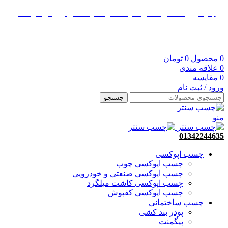
جدیدترین محصولات، پیشنهادات و تخفیف های ویژه را در کانال
تلگرام چسب سنتر ببینید
جدیدترین محصولات و تخفیف‌ها را در کانال تلگرام دنبال کنید
0
محصول
0
تومان
0
علاقه مندی
0
مقایسه
ورود / ثبت نام
جستجو
منو
01342244635
چسب اپوکسی
چسب اپوکسی چوب
چسب اپوکسی صنعتی و خودرویی
چسب اپوکسی کاشت میلگرد
چسب اپوکسی کفپوش
چسب ساختمانی
پودر بند کشی
پیگمنت