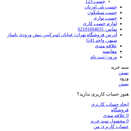
چسب 123
چسب پلی اورتان
چسب سیلیکون
چسب نواری
لوازم چسب کاری
تماس: 02191694635
آدرس فروشگاه تهران: خیابان امیرکبیر، نبش ورودی پاساژ
سپهر، واحد G41
علاقه مندی
مقایسه
ورود / ثبت نام
سبد خرید
بستن
ورود
بستن
هنوز حساب کاربری ندارید؟
ایجاد حساب کاربری
فروشگاه
0
علاقه مندی
0
محصول
سبد خرید
حساب کاربری من