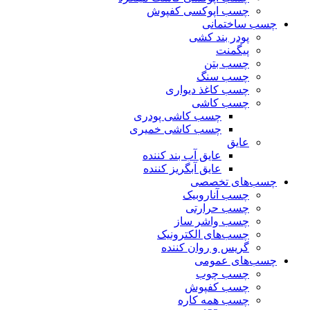
چسب اپوکسی کفپوش
چسب ساختمانی
پودر بند کشی
پیگمنت
چسب بتن
چسب سنگ
چسب کاغذ دیواری
چسب کاشی
چسب کاشی پودری
چسب کاشی خمیری
عایق
عایق آب بند کننده
عایق آبگریز کننده
چسب‌های تخصصی
چسب آناروبیک
چسب حرارتی
چسب واشر ساز
چسب‌های الکترونیک
گریس و روان کننده
چسب‌های عمومی
چسب چوب
چسب کفپوش
چسب همه کاره