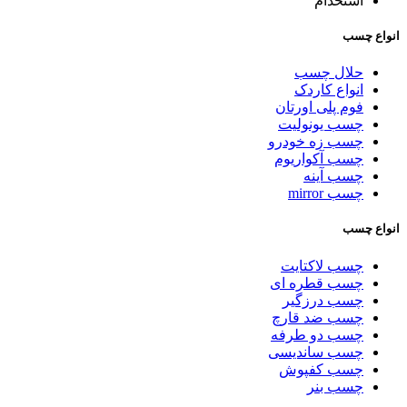
استخدام
انواع چسب
حلال چسب
انواع کاردک
فوم پلی اورتان
چسب یونولیت
چسب زه خودرو
چسب آکواریوم
چسب آینه
چسب mirror
انواع چسب
چسب لاکتایت
چسب قطره ای
چسب درزگیر
چسب ضد قارچ
چسب دو طرفه
چسب ساندیسی
چسب کفپوش
چسب بنر