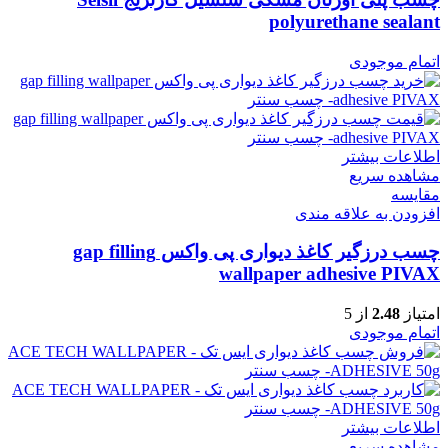
polyurethane sealant
اتمام موجودی
اطلاعات بیشتر
مشاهده سریع
مقایسه
افزودن به علاقه مندی
چسب درزگیر کاغذ دیواری پی واکس gap filling
wallpaper adhesive PIVAX
امتیاز
2.48
از 5
اتمام موجودی
اطلاعات بیشتر
مشاهده سریع