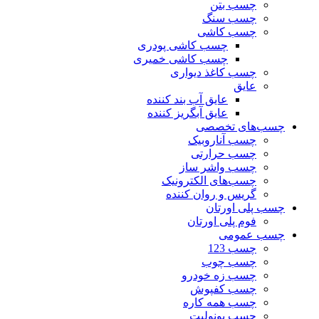
چسب بتن
چسب سنگ
چسب کاشی
چسب کاشی پودری
چسب کاشی خمیری
چسب کاغذ دیواری
عایق
عایق آب بند کننده
عایق آبگریز کننده
چسب‌های تخصصی
چسب آناروبیک
چسب حرارتی
چسب واشر ساز
چسب‌های الکترونیک
گریس و روان کننده
چسب پلی اورتان
فوم پلی اورتان
چسب عمومی
چسب 123
چسب چوب
چسب زه خودرو
چسب کفپوش
چسب همه کاره
چسب یونولیت