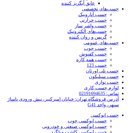
عایق آبگریز کننده
چسب‌های تخصصی
چسب آناروبیک
چسب حرارتی
چسب واشر ساز
چسب‌های الکترونیک
گریس و روان کننده
چسب‌های عمومی
چسب چوب
چسب کفپوش
چسب همه کاره
چسب 123
چسب پلی اورتان
چسب سیلیکون
چسب نواری
لوازم چسب کاری
تماس: 02191694635
آدرس فروشگاه تهران: خیابان امیرکبیر، نبش ورودی پاساژ
سپهر، واحد G41
چسب اپوکسی
چسب اپوکسی چوب
چسب اپوکسی صنعتی و خودرویی
چسب اپوکسی کاشت میلگرد