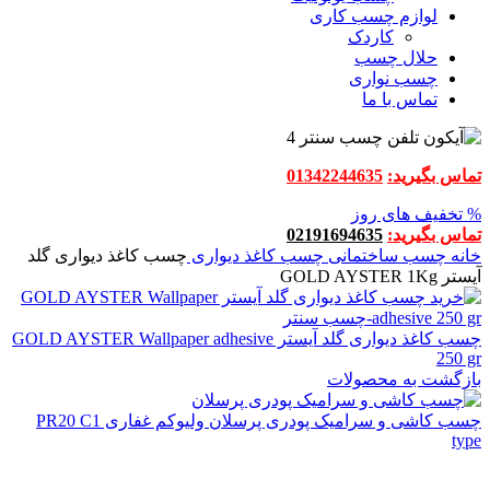
لوازم چسب کاری
کاردک
حلال چسب
چسب نواری
تماس با ما
تماس بگیرید:
01342244635
% تخفیف های روز
تماس بگیرید:
02191694635
خانه
چسب ساختمانی
چسب کاغذ دیواری
چسب کاغذ دیواری گلد
آیستر GOLD AYSTER 1Kg
چسب کاغذ دیواری گلد آیستر GOLD AYSTER Wallpaper adhesive
250 gr
بازگشت به محصولات
چسب کاشی و سرامیک پودری پرسلان ولیوکم غفاری PR20 C1
type
اتمام موجودی