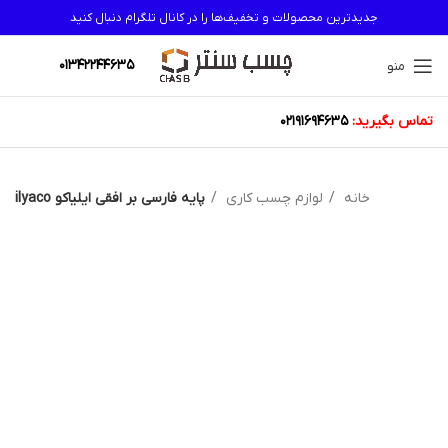
جدیدترین محصولات و تخفیف‌ها را در کانال تلگرام دنبال کنید
01342244635
منو
تماس بگیرید:
02191694635
خانه
لوازم چسب کاری
پایه فارسی بر افقی ایلیاکو ilyaco
اتمام موجودی