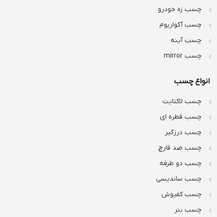
چسب زه خودرو
چسب آکواریوم
چسب آینه
چسب mirror
انواع چسب
چسب لاکتایت
چسب قطره ای
چسب درزگیر
چسب ضد قارچ
چسب دو طرفه
چسب ساندیسی
چسب کفپوش
چسب بنر