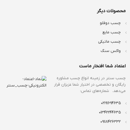
محصولات دیگر
چسب دوقلو
چسب مایع
چسب ماتیکی
واکس سنگ
اعتماد شما افتخار ماست
چسب سنتر در زمینه انواع
چسب مشاوره
رایگان و تخصصی در اختیار شما عزیزان قرار
می‌دهد. شماره‌های تماس:
02191694635
01342244635
09118426332