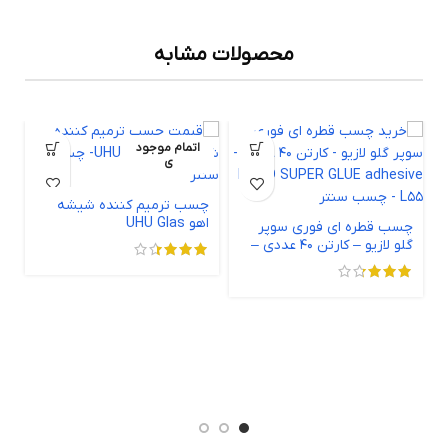
محصولات مشابه
اتمام موجود
ی
چسب ترمیم کننده شیشه
اهو UHU Glas
چسب قطره ای فوری سوپر
گلو لازیو – کارتن 40 عددی –
LAZIO SUPER GLUE
adhesive L55
چس