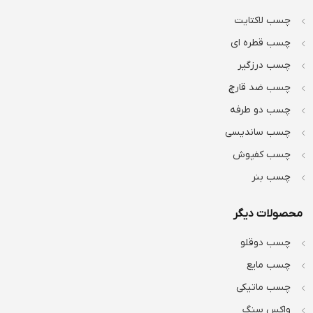
چسب لاکتایت
چسب قطره ای
چسب درزگیر
چسب ضد قارچ
چسب دو طرفه
چسب ساندیسی
چسب کفپوش
چسب بنر
محصولات دیگر
چسب دوقلو
چسب مایع
چسب ماتیکی
واکس سنگ