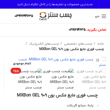
جدیدترین محصولات و تخفیف‌ها را در کانال تلگرام دنبال کنید
01342244635
منو
تماس بگیرید:
02191694635
خانه
چسب‌های تخصصی
چسب‌های الکترونیک
چسب فوری مایع مکس بون MXBon GEL 909
بزرگنمایی تصویر
اتمام موجودی
ویژه
چسب فوری مایع مکس بون MXBon GEL 909
پایه: سیانو اکریلات