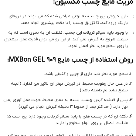
مزیت مایع چسب مکسبون:
نازل خروجی این چسب، به نوعی طراحی شده که می تواند در درزهای
باریک ورود کند، تا تزریق چسب را با دقت بیشتری انجام دهد.
با وجود پایه سیانواکریلات این چسب، غلظت آن به نحوی است که به
سرعت شروع به گیرش نمی کند. از این رو می توان قدرت عمل بیشتری
را روی سطح مورد نظر اعمال نمود.
روش استفاده از چسب مایع MXBon GEL 909:
سطح مورد نظر باید عاری از چربی و کثیفی باشد.
در عین حال رطوبت محیط، در گیرش بهتر آن تاثیر می گذارد. (البته
سطح نباید نم داشته باشد)
پس از آغشته کردن چسب، بسته به دمای محیط، جهت عمل آوری زمان
نیاز دارد. ( حداکثر بعد از حدودا 3 دقیقه گیرش انجام می گیرد).
نکته ای که در چسب های با پایه سیانواکریلات وجود دارد این است که
قابلیت اتصال بر روی انواع سطوح را دارند.
(چسب سیانواکریلات با غلظت بالا را می توان با پودر سیلیس مخلوط کرد.