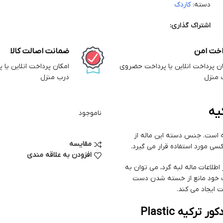
دسته:
کاردک
اشتراک گذاری:
اخت امن
ضمانت اصالت کالا
ان پرداخت انلاین یا پرداخت حضروی
امکان پرداخت انلاین یا
 منزل
درب منزل
یه
ناموجود
کیه است. جنس دسته این ماله از
مقایسه
افزودن به علاقه مندی
8.5 سانتی متر است. از دیگر اطلاعات ماله لبه گرد، می توان به
نومیک خود مانع از خسته شدن دست
 ایجاد می کند.
راهنمای خرید ماله افکت پلاستیکی لبه گرد پتینه دکور ترکیه Plastic