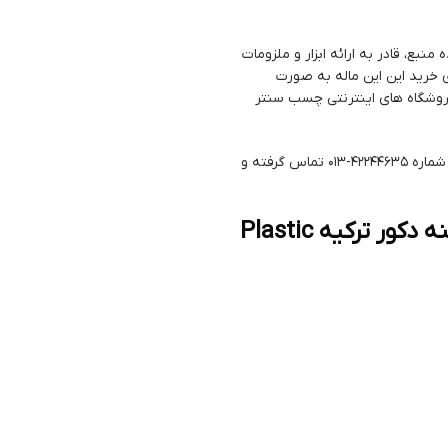
بع، قادر به ارائه ابزار و ملزومات
ی خرید این این ماله به صورت
روشگاه های اینترنتی چسب سنتر
همچنین صاحبان محترم رنگ و ابزار، می توانند برای تهیه عمده محصولات با شماره 42244635-013 تماس گرفته و
ماله افکت پلاستیکی لبه گرد پتینه دکور ترکیه Plastic