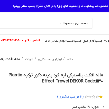
حصولات، پیشنهادات و تخفیف های ویژه را در کانال تلگرام چسب سنتر ببینید
تماس بگیرید:
01342244635
وازم چسب کاری
حلال چسب
چسب نواری
تماس با ما
خانه
لوازم چسب کاری
کاردک
ماله افکت پلاستیکی لبه گر
ماله افکت پلاستیکی لبه گرد پتینه دکور ترکیه Plastic
Effect Trowel DEKOR Code:1130
(
3
بررسی مشتری)
طول: 20 سانتی متر