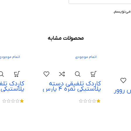
می‌نویسم.
محصولات مشابه
اتمام موجودی
اتمام موجودی
کاردک تلفیقی دسته
کاردک تل
پلاستیکی نمره 4 پارس
 روور
روور parsrover
parsrover