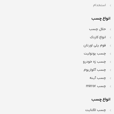
استخدام
انواع چسب
حلال چسب
انواع کاردک
فوم پلی اورتان
چسب یونولیت
چسب زه خودرو
چسب آکواریوم
چسب آینه
چسب mirror
انواع چسب
چسب لاکتایت