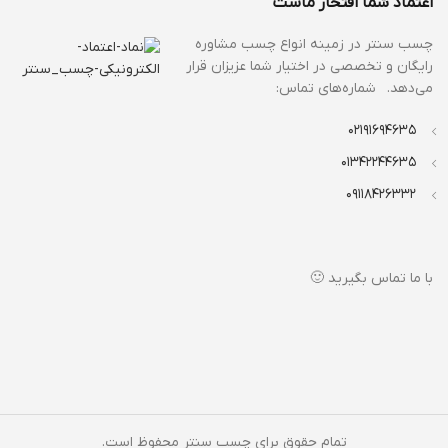
اعتماد شما افتخار ماست
چسب سنتر در زمینه انواع
چسب مشاوره
رایگان و تخصصی در اختیار شما عزیزان قرار
می‌دهد. شماره‌های تماس:
02191694635
01342244635
09118426332
با ما تماس بگیرید 🙂
تمام حقوق برای چسب سنتر محفوظ است.