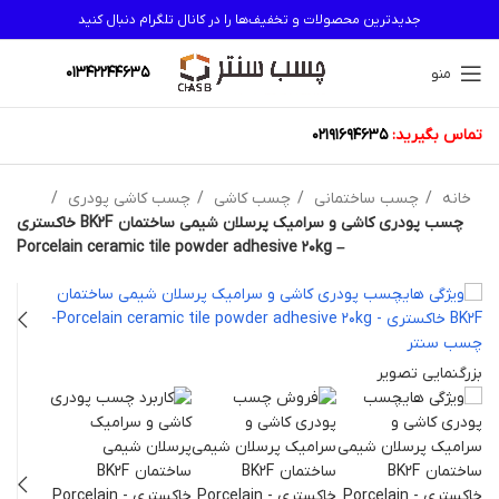
جدیدترین محصولات و تخفیف‌ها را در کانال تلگرام دنبال کنید
01342244635
منو
تماس بگیرید:
02191694635
خانه
چسب ساختمانی
چسب کاشی
چسب کاشی پودری
چسب پودری کاشی و سرامیک پرسلان شیمی ساختمان BK2F خاکستری
– Porcelain ceramic tile powder adhesive 20kg
بزرگنمایی تصویر