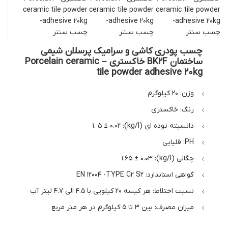
چسب پودری کاشی و سرامیک پرسلان شیمی
ساختمان BK2F خاکستری – Porcelain ceramic
tile powder adhesive 20kg
وزن: 20 کیلوگرم
رنگ: خاکستری
دانسیته توده ای (kg/l): 1. 5 ± 0.02
PH: قلیایی
چگالی (kg/l): 1.65 ± 0.03
گواهی استاندارد: EN 12004 -TYPE C2 S2
نسبت اختلاط: هر کیسه 20 کیلویی با 4.5 الی 4.7 لیتر آب
میزان مصرف: بین 3 تا ۵ کیلوگرم در هر متر مربع