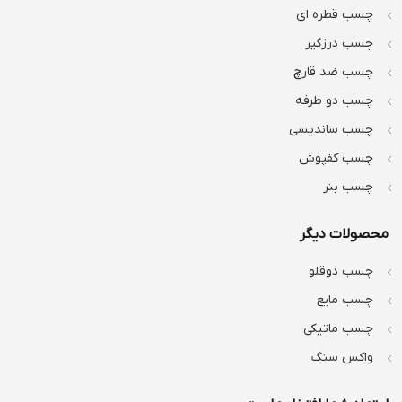
چسب قطره ای
چسب درزگیر
چسب ضد قارچ
چسب دو طرفه
چسب ساندیسی
چسب کفپوش
چسب بنر
محصولات دیگر
چسب دوقلو
چسب مایع
چسب ماتیکی
واکس سنگ