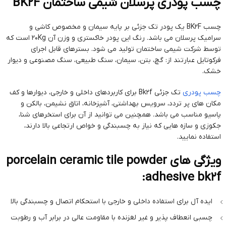
چسب پودری پرسلان شیمی ساختمان BK2F
چسب BK2F یک پودر تک جزئی بر پایه سیمان و مخصوص کاشی و
سرامیک پرسلان می باشد. رنگ این پودر خاکستری و وزن آن 20Kg است که
توسط شرکت شیمی ساختمان تولید می شود. بسترهای قابل اجرای
فرکوتایل عبارتند از: گچ، بتن، سیمان، سنگ طبیعی، سنگ مصنوعی و دیوار
خشک.
چسب پودری
تک جزئی Bk2f برای کاربردهای داخلی و خارجی، دیوارها و کف
مکان های پر تردد، سرویس بهداشتی، آشپزخانه، اتاق نشیمن، بالکن و
پاسیو مناسب می باشد. همچنین می توانید از آن برای استخرهای شنا،
جکوزی و سازه هایی که نیاز به چسبندگی و خواص ارتجاعی بالا دارند،
استفاده نمایید.
ویژگی های porcelain ceramic tile powder
adhesive bk2f:
ایده آل برای استفاده داخلی و خارجی با استحکام اتصال و چسبندگی بالا
چسبی انعطاف پذیر و غیر لغزنده با مقاومت عالی در برابر آب و رطوبت