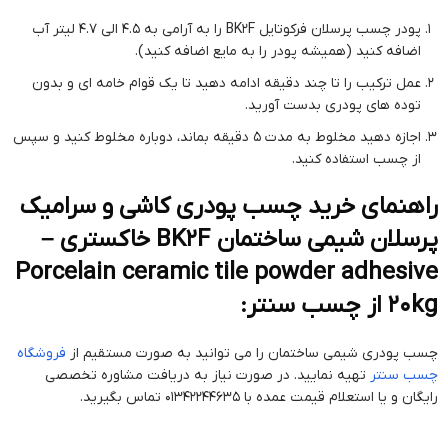
پودر چسب پرسلان فرکوتایل BK2F را به آرامی به 4.5 الی 4.7 لیتر آب
اضافه کنید (همیشه پودر را به مایع اضافه کنید).
عمل ترکیب را تا چند دقیقه ادامه دهید تا یک قوام خامه ای و بدون
توده های پودری بدست آورید.
اجازه دهید مخلوط به مدت 5 دقیقه بماند، دوباره مخلوط کنید و سپس
از چسب استفاده کنید.
راهنمای خرید چسب پودری کاشی و سرامیک
پرسلان شیمی ساختمان BK2F خاکستری –
Porcelain ceramic tile powder adhesive
20kg از چسب سنتر:
چسب پودری شیمی ساختمان را می توانید به صورت مستقیم از
فروشگاه
چسب سنتر
تهیه نمایید. در صورت نیاز به دریافت مشاوره تخصصی
رایگان و یا استعلام قیمت عمده با 01342244635 تماس بگیرید.