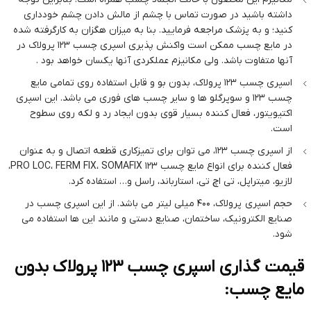
داشته باشید در صورت تماس با چشم از مالش دادن چشم خودداری
کنید؛ و به پزشک مراجعه فرمایید. بنا به میزان هگزان به کارگرفته شده
در مایع چسب ممکن است واکنش پذیری اسپری چسب ۱۲۳ پرولاک در
آنها متفاوت باشد. ولی مکانیزم عملکردی آنها یکسان خواهد بود .
اسپری چسب 123 پرولاک، بدون بو و قابل استفاده روی تمامی مایع
چسب 123 و سوپرگلو ها و سایر چسب های فوری می باشد. این اسپری
اکتیویتور، فعال کننده بسیار قوی بدون ایجاد رد و لکه روی سطوح
است.
از اسپری چسب 123، می توان برای تمیزکاری قطعه اتصال و به عنوان
فعال کننده برای انواع مایع چسب 123 PRO LOC، FERM FIX، SOMAFIX،
لازیو، میتراپل، تی اچ تی، استارباند، راسل و… استفاده کرد.
حجم اسپری پرولاک، 400 میلی لیتر می باشد. از این اسپری چسب در
صنایع الکترونیک، ساختمان، صنایع دستی و مانند این ها استفاده می
شود.
قیمت گذاری اسپری چسب ۱۲۳ پرولاک بدون
مایع چسب: