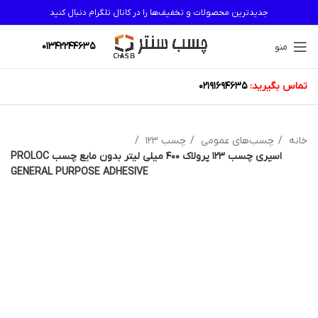
جدیدترین محصولات و تخفیف‌ها را در کانال تلگرام دنبال کنید
01342244635
منو
تماس بگیرید:
02191694635
خانه
چسب‌های عمومی
چسب 123
اسپری چسب 123 پرولاک 400 میلی لیتر بدون مایع چسب PROLOC
GENERAL PURPOSE ADHESIVE
اتمام موجودی