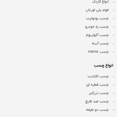
انواع کاردک
فوم پلی اورتان
چسب یونولیت
چسب زه خودرو
چسب آکواریوم
چسب آینه
چسب mirror
انواع چسب
چسب لاکتایت
چسب قطره ای
چسب درزگیر
چسب ضد قارچ
چسب دو طرفه