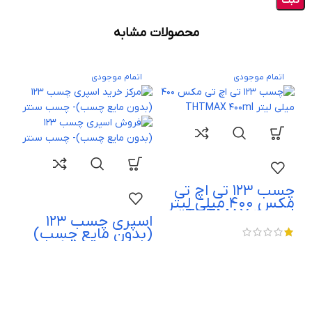
محصولات مشابه
اتمام موجودی
اتمام موجودی
چسب 123 تی اچ تی
مکس 400 میلی لیتر
THTMAX 400ml
اسپری چسب 123
(بدون مایع چسب)
پرولاک- تک فیکس-
راسل