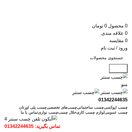
جدیدترین محصولات، پیشنهادات و تخفیف های ویژه را در کانال
تلگرام چسب سنتر ببینید
جدیدترین محصولات و تخفیف‌ها را در کانال تلگرام دنبال کنید
0
محصول
0
تومان
0
علاقه مندی
0
مقایسه
ورود / ثبت نام
جستجو
منو
01342244635
چسب اپوکسی
چسب ساختمانی
چسب‌های تخصصی
چسب پلی اورتان
چسب عمومی
لوازم چسب کاری
حلال چسب
چسب نواری
تماس با ما
تماس بگیرید:
01342244635