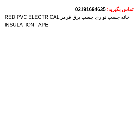
% تخفیف های روز
تماس بگیرید:
02191694635
خانه
چسب نواری
چسب برق قرمز RED PVC ELECTRICAL
INSULATION TAPE
اتمام موجودی
بزرگنمایی تصویر