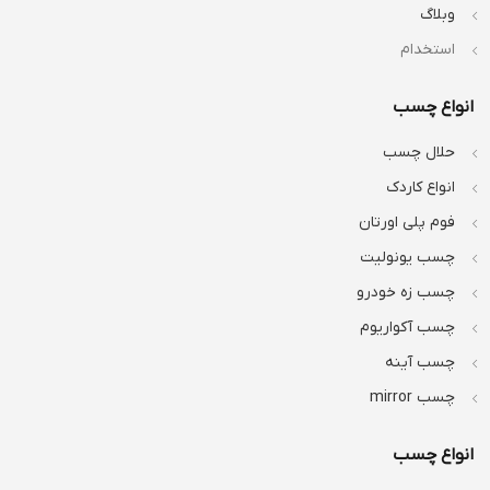
وبلاگ
استخدام
انواع چسب
حلال چسب
انواع کاردک
فوم پلی اورتان
چسب یونولیت
چسب زه خودرو
چسب آکواریوم
چسب آینه
چسب mirror
انواع چسب