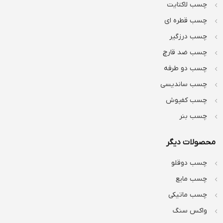
چسب لاکتایت
چسب قطره ای
چسب درزگیر
چسب ضد قارچ
چسب دو طرفه
چسب ساندیسی
چسب کفپوش
چسب بنر
محصولات دیگر
چسب دوقلو
چسب مایع
چسب ماتیکی
واکس سنگ