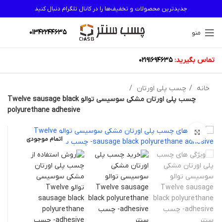
جدیدترین محصولات و تخفیف‌ها را در کانال تلگرام دنبال کنید
01342244635
منو
تماس بگیرید:
02191694635
خانه
چسب پلی اورتان
چسب پلی اورتان مشکی سوسیسی توالو Twelve sausage black
polyurethane adhesive
بزرگنمایی تصویر
اتمام موجودی