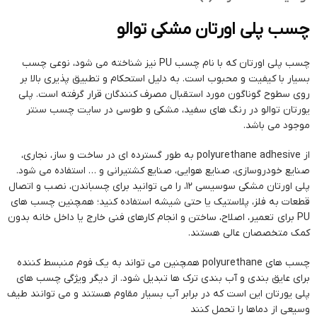
چسب پلی اورتان مشکی توالو
چسب پلی اورتان که با نام چسب PU نیز شناخته می شود، نوعی چسب
بسیار با کیفیت و محبوب است. به دلیل استحکام و تطبیق پذیری بالا بر
روی سطوح گوناگون مورد استقبال مصرف کنندگان قرار گرفته است. پلی
یورتان توالو در رنگ های سفید، مشکی و طوسی در سایت چسب سنتر
موجود می باشد.
از polyurethane adhesive به طور گسترده ای در ساخت و ساز، نجاری،
صنایع خودروسازی، صنایع هوایی، صنایع کشتیرانی و … استفاده می شود.
پلی اورتان مشکی سوسیسی 12، را می توانید برای چسباندن، نصب و اتصال
قطعات به فلز، پلاستیک یا حتی شیشه استفاده کنید؛ همچنین چسب های
PU برای تعمیر، اصلاح، ساختن و انجام کارهای فنی خارج یا داخل خانه بدون
کمک متخصصان عالی هستند.
چسب های polyurethane همچنین می تواند به یک فوم منبسط کننده
برای عایق بندی و آب بندی ترک ها تبدیل شود. از دیگر ویژگی چسب های
پلی یورتان این است که در برابر آب بسیار مقاوم هستند و می توانند طیف
وسیعی از دماها را تحمل کنند