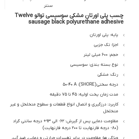
چسب پلی اورتان مشکی سوسیسی توالو Twelve
sausage black polyurethane adhesive
پایه: پلی اورتان
اجزا: تک جزیی
حجم: 600 میلی لیتر
نوع بسته بندی: سوسیسی
رنگ: مشکی
درجه سختی(SHORE): 50-40 A
مدت زمان پخت اولیه: 45 تا 75 دقیقه
کاربرد: درزگیری و اتصال انواع قطعات و سطوح متخلخل و غیر
متخلخل
مقاومت دمایی پس از گیرش: 62- الی 93+ درجه سانتی گراد
(80- درجه فارنهایت تا 200 درجه فارنهایت)
ویژگی ها: مقاومت در برابر تغییرات حرارتی و دمایی، ضد آب،