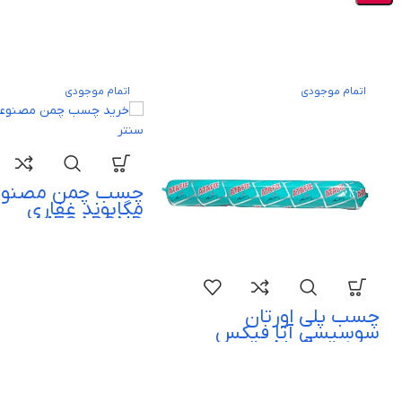
اتمام موجودی
اتمام موجودی
چسب چمن مصنوع
مگابوند غفاری
MEGABOND
چسب پلی اورتان
سوسیسی آتا فیکس
مشکی Atafix
Polyurethane