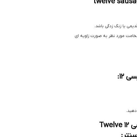
ده از ماستیک پیلی یورتان تو الو twelve sausage
یمی یا زنگ زدگی باشد.
 ضخامت مورد نظر به صورت زاویه ای
دهید.
راهنمای خرید چسب پلی اورتان سفید سوسیسی 12 Twelve