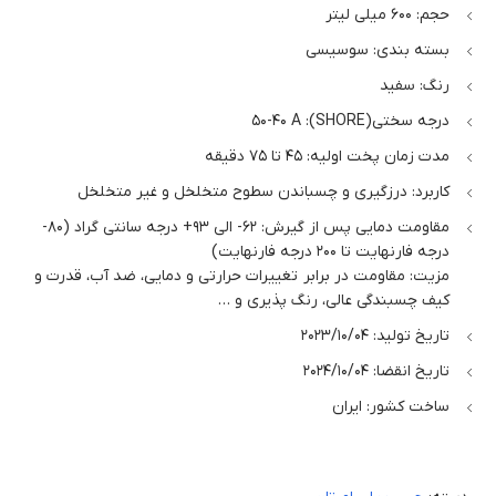
حجم: 600 میلی لیتر
بسته بندی: سوسیسی
رنگ: سفید
درجه سختی(SHORE): 50-40 A
مدت زمان پخت اولیه: 45 تا 75 دقیقه
کاربرد: درزگیری و چسباندن سطوح متخلخل و غیر متخلخل
مقاومت دمایی پس از گیرش: 62- الی 93+ درجه سانتی گراد (80-
درجه فارنهایت تا 200 درجه فارنهایت)
مزیت: مقاومت در برابر تغییرات حرارتی و دمایی، ضد آب، قدرت و
کیف چسبندگی عالی، رنگ پذیری و …
تاریخ تولید: 2023/10/04
تاریخ انقضا: 2024/10/04
ساخت کشور: ایران