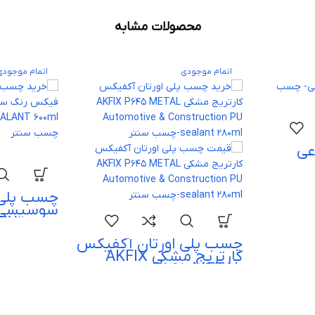
محصولات مشابه
اتمام موجودی
اتمام موجودی
ی
چسب پلی 
سوسیسی 
سفید
RETHANE
چسب پلی اورتان آکفیکس
T 600ml
کارتریج مشکی AKFIX
P645 METAL
Automotive &
Construction PU sealant
280ml