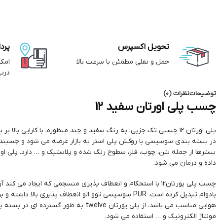
تحویل اکسپرس
پرد
حمل و نقلی مطمئن با سرعت بالا
امک
درب
توضیحات
نظرات (0)
چسب پلی اورتان سفید 12
پلی اورتان 12 چسبی تک جزیی، به رنگ سفید و چند منظوره، با کارایی بال
در بسته بندی سوسیسی با روکش پلی استر به بازار عرضه می شود و چسبندگی 
بسترها از جمله بتن، چوب، فلز، سطوح رنگ شده و پلاستیک و … دارد. پلی او
داده و درمان می شود.
چسب پلی یورتان12 با استحکام و انعطاف پذیری منسجمی که ایجاد می
بادوام تبدیل کرده است. PUR سوسیسی توو الو انعطاف پذیری بالا 
هوایی مناسب می باشد. از پلی یورتان twelve به طو
مونتاژ الکترونیک و … استفاده می شود.