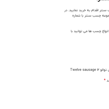
سنتر اقدام به خرید نمایید. در
موعه چسب سنتر با شماره
نواع چسب ها می توانید با
اولین کسی باشید که دیدگاهی می نویسد “چسب پلی اورتان سفید سوسیسی توالو 12 Twelve sausage
*
ند