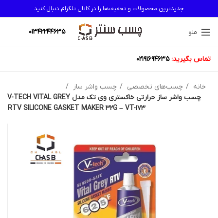
جدیدترین محصولات و تخفیف‌ها را در کانال تلگرام دنبال کنید
01342244635
منو
تماس بگیرید:
02191694635
خانه
چسب‌های تخصصی
چسب واشر ساز
چسب واشر ساز حرارتی خاکستری وی تک مدل V-TECH VITAL GREY
RTV SILICONE GASKET MAKER 32G – VT-173