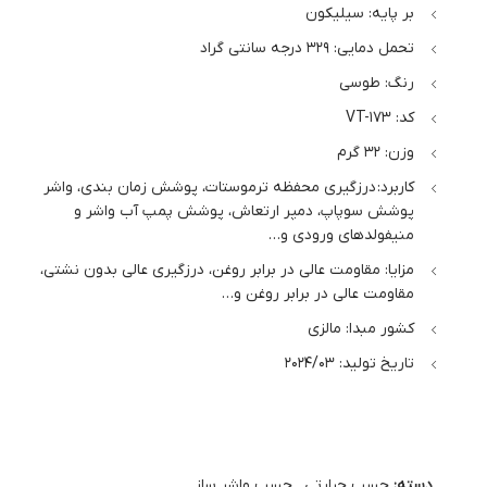
بر پایه: سیلیکون
تحمل دمایی: 329 درجه سانتی گراد
رنگ: طوسی
کد: VT-173
وزن: 32 گرم
کاربرد: درزگیری محفظه ترموستات، پوشش زمان بندی، واشر
پوشش سوپاپ، دمپر ارتعاش، پوشش پمپ آب واشر و
منیفولدهای ورودی و…
مزایا: مقاومت عالی در برابر روغن، درزگیری عالی بدون نشتی،
مقاومت عالی در برابر روغن و…
کشور مبدا: مالزی
تاریخ تولید: 2024/03
دسته:
چسب حرارتی
,
چسب واشر ساز