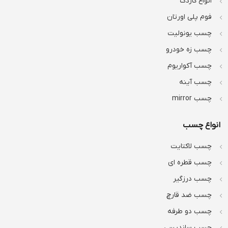
انواع کاردک
فوم پلی اورتان
چسب یونولیت
چسب زه خودرو
چسب آکواریوم
چسب آینه
چسب mirror
انواع چسب
چسب لاکتایت
چسب قطره ای
چسب درزگیر
چسب ضد قارچ
چسب دو طرفه
چسب ساندیسی