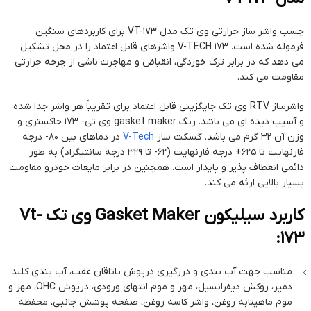
چسب واشر ساز حرارتی وی تک مدل VT-173 برای کاربردهای سنگین
فرموله شده است. V-TECH 173 واشرهای قابل اعتماد را در محل تشکیل
می دهد که در برابر ترک خوردگی، انقباض و مهاجرت ناشی از چرخه حرارتی
مقاومت می کند.
واشرساز RTV وی تک جایگزینی قابل اعتماد برای تقریباً هر واشر جدا شده
و آسیب دیده ای می باشد. رنگ gasket maker وی تی- 173 خاکستری و
وزن آن 32 گرم می باشد. گسکت ساز
V-Tech
در دماهای بین 80- درجه
فارنهایت تا 625+ درجه فارنهایت (62- تا 329 درجه سانتیگراد) به طور
دائمی انعطاف پذیر و پایدار است. همچنین در برابر مایعات خودرو مقاومت
بسیار بالایی ارئه می کند.
کاربرد سیلیکون Gasket Maker وی تک Vt-
173:
مناسب جهت آب بندی و درزگیری درپوش یاتاقان عقب، آب بندی کلید
دمپر، روکش دیفرانسیل، مهر و موم انتهای ورودی، درپوش OHC، مهر و
موم ماهیتابه روغن، واشر کاسه روغن، صفحه پوشش جانبی، محفظه