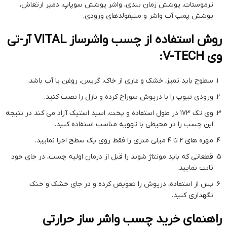
ترموستات، پوشش زمان بندی، واشر پوشش سوپاپ، دمپر ارتعاش،
پوشش پمپ آب واشر و منیفولدهای ورودی.
روش استفاده از چسب واشرساز VITAL آر-تی
وی V-TECH:
سطوح باید تمیز، خشک و عاری از خاک، گریس، روغن یا آب باشد.
ورودی تیوپ را با درپوش سوراخ کرده و نازل را نصب کنید.
وی تک 173 در طول استفاده و پخت، اسید استیک آزاد می کند در نتیجه
این چسب را در محیطی با تهویه مناسب استفاده کنید.
مهره های 2 تا 4 میلی متری را فقط روی یک سطح اجرا نمایید.
قطعاتی که باید مونتاژ شوند را قبل از درمان اولیه چسب، در جای خود
ثابت نمایید.
پس از استفاده، درپوش را تعویض کرده و در جای خشک و خنک
نگهداری کنید.
راهنمای خرید چسب واشر ساز حرارتی