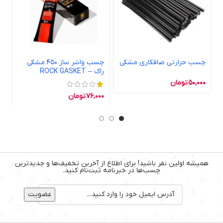
چسب حرارتی صافکاری مشکی
چسب واشر ساز 450 مشکی
چ
راک – ROCK GASKET
MAKER 450 BLACK 30gr
50,000
تومان
76,000
تومان
همیشه اولین نفر باشید! برای اطلاع از آخرین تخفیف‌ها و جدیدترین
چسب‌ها در خبرنامه ثبت‌نام کنید.