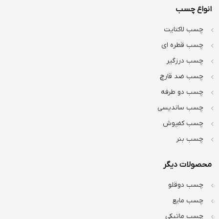
انواع چسب
چسب لاکتایت
چسب قطره ای
چسب درزگیر
چسب ضد قارچ
چسب دو طرفه
چسب ساندیسی
چسب کفپوش
چسب بنر
محصولات دیگر
چسب دوقلو
چسب مایع
چسب ماتیکی