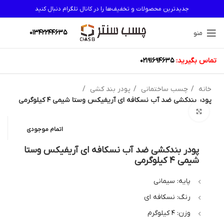
جدیدترین محصولات و تخفیف‌ها را در کانال تلگرام دنبال کنید
01342244635
منو
تماس بگیرید:
02191694635
خانه
چسب ساختمانی
پودر بند کشی
پودر بندکشی ضد آب نسکافه ای آریفیکس وستا شیمی 4 کیلوگرمی
بزرگنمایی تصویر
اتمام موجودی
پودر بندکشی ضد آب نسکافه ای آریفیکس وستا
شیمی 4 کیلوگرمی
پایه: سیمانی
رنگ: نسکافه ای
وزن: 4 کیلوگرم