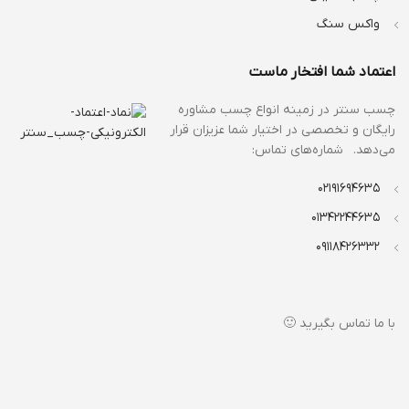
واکس سنگ
اعتماد شما افتخار ماست
چسب سنتر در زمینه انواع
چسب مشاوره
رایگان و تخصصی در اختیار شما عزیزان قرار
می‌دهد. شماره‌های تماس:
02191694635
01342244635
09118426332
با ما تماس بگیرید 🙂