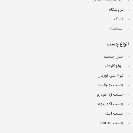
درباره چسب سنتر
فروشگاه
وبلاگ
استخدام
انواع چسب
حلال چسب
انواع کاردک
فوم پلی اورتان
چسب یونولیت
چسب زه خودرو
چسب آکواریوم
چسب آینه
چسب mirror