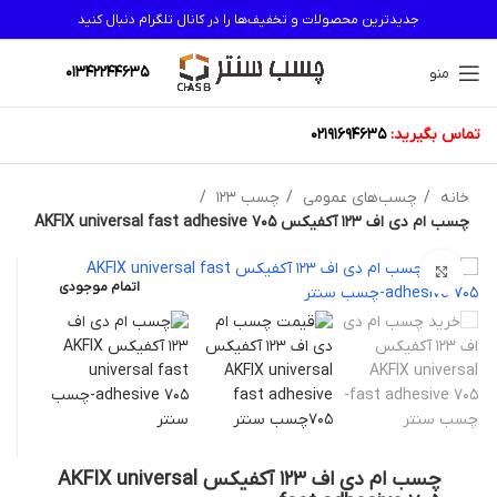
جدیدترین محصولات و تخفیف‌ها را در کانال تلگرام دنبال کنید
01342244635
منو
تماس بگیرید:
02191694635
خانه
چسب‌های عمومی
چسب 123
چسب ام دی اف 123 آکفیکس AKFIX universal fast adhesive 705
بزرگنمایی تصویر
اتمام موجودی
چسب ام دی اف 123 آکفیکس AKFIX universal