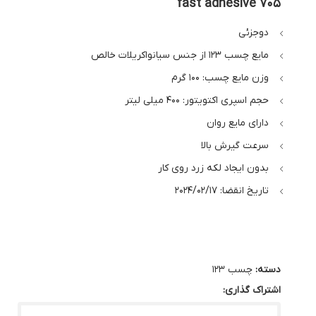
fast adhesive 705
دوجزئی
مایع چسب 123 از جنس سیانواکریلات خالص
وزن مایع چسب: 100 گرم
حجم اسپری اکتویتور: 400 میلی لیتر
دارای مایع روان
سرعت گیرش بالا
بدون ایجاد لکه زرد روی کار
تاریخ انقضا: 2024/02/17
دسته:
چسب 123
اشتراک گذاری: