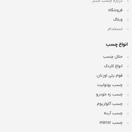
درباره چسب سنتر
فروشگاه
وبلاگ
استخدام
انواع چسب
حلال چسب
انواع کاردک
فوم پلی اورتان
چسب یونولیت
چسب زه خودرو
چسب آکواریوم
چسب آینه
چسب mirror