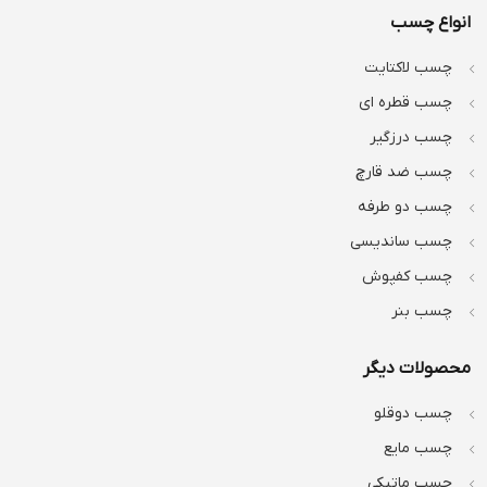
انواع چسب
چسب لاکتایت
چسب قطره ای
چسب درزگیر
چسب ضد قارچ
چسب دو طرفه
چسب ساندیسی
چسب کفپوش
چسب بنر
محصولات دیگر
چسب دوقلو
چسب مایع
چسب ماتیکی