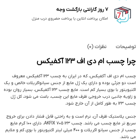
7 روز گارانتی بازگشت وجه
امکان پرداخت انلاین یا پرداخت حضروی درب منزل
توضیحات
نظرات (0)
چرا چسب ام دی اف 123 آکفیکس
چسب ام دی اف آکفیکس، که در ایران به چسب 123 آکفیکس معروف
است دو جزئی بوده و دارای یک ژل مایع از جنس سیانواکریلات خالص و یک
اکتیویتور با بوی بسیار کم است. مایع چسب 123 آکفیکس، بسیار روان بوده
و زاویه جانبی درب خروجی ظرف مایع این چسب، باعث می شود، کل ژل
چسب 123 به طور کامل از آن خارج شود.
جنس پلاستیک ظرف آن، نرم است و به راحتی قابل فشار دادن برای خروج
سریع تر مایع چسب می باشد. چسب 123 AKFIX 705، دارای 100 گرم مایع
چسب از جنس سیانو اکریلات و 400 میلی لیتر اکتیویتور با بوی کم و ملایم
می باشد.