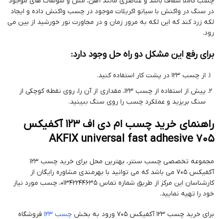
چسب کاملا شفاف باشد و عناصری مانند آهن، مس و سولفات های موجود
در سنگ در واکنش با سیانو اکریلات موجود در چسب واکنش داده و ایجاد
لکه زرد کند که این لکه به مرور زمان و در مجاورت نور خورشید از بین می
رود.
برای رفع این مشکل دو راه حل وجود دارد:
از چسب 123 در پشت کار استفاده کنید.
پیش از استفاده از چسب 123، مقداری از آن را، روی نقطه کوچکی از
سنگ بریزید و عملکرد چسب را روی سنگ ببینید.
راهنمای خرید چسب ام دی اف 123 آکفیکس
AKFIX universal fast adhesive 705
مجموعه تخصصی چسب سنتر، بهترین محل برای خرید چسب 123
آکفیکس 705 می باشد که می توانید با بهرمندی مشاوره رایگان از
کارشناسان این مرکز از طریق شماره تماس 01342244635، چسب مورد نیاز
خود را تهیه نمایید.
برای خرید چسب 123 آکفیکس 705 ورود به بخش
چسب 123
فروشگاه