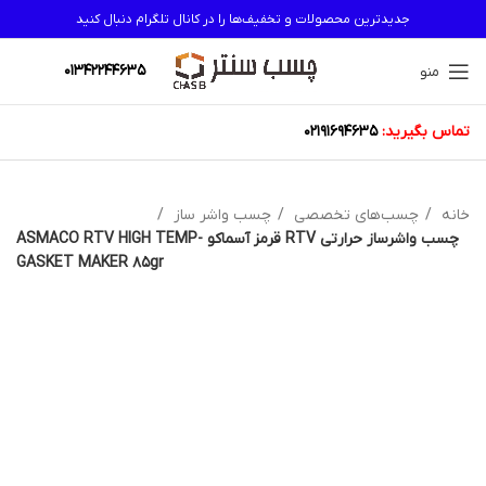
جدیدترین محصولات و تخفیف‌ها را در کانال تلگرام دنبال کنید
01342244635
منو
تماس بگیرید:
02191694635
خانه
چسب‌های تخصصی
چسب واشر ساز
چسب واشرساز حرارتی RTV قرمز آسماکو ASMACO RTV HIGH TEMP-
GASKET MAKER 85gr
اتمام موجودی
بزرگنمایی تصویر