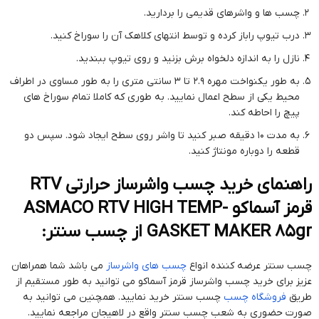
چسب ها و واشرهای قدیمی را بردارید.
درب تیوپ راباز کرده و توسط انتهای کلاهک آن را سوراخ کنید.
نازل را به اندازه دلخواه برش بزنید و روی تیوپ ببندید.
به طور یکنواخت مهره 2.9 تا 3 سانتی متری را به طور مساوی در اطراف
محیط یکی از سطح اعمال نمایید. به طوری که کاملا تمام سوراخ های
پیچ را احاطه کند.
به مدت 10 دقیقه صبر کنید تا واشر روی سطح ایجاد شود. سپس دو
قطعه را دوباره مونتاژ کنید.
راهنمای خرید چسب واشرساز حرارتی RTV
قرمز آسماکو ASMACO RTV HIGH TEMP-
GASKET MAKER 85gr از چسب سنتر:
چسب سنتر عرضه کننده انواع
چسب های واشرساز
می باشد شما همراهان
عزیز برای خرید چسب واشرساز قرمز آسماکو می توانید به طور مستقیم از
طریق
فروشگاه چسب
چسب سنتر خرید نمایید. همچنین می توانید به
صورت حضوری به شعب چسب سنتر واقع در لاهیجان مراجعه نمایید.