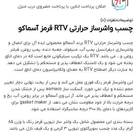
امکان پرداخت انلاین یا پرداخت حضروی درب منزل
توضیحات
نظرات (0)
چسب واشرساز حرارتی RTV قرمز آسماکو
چسب واشرساز حرارتی RTV برند آسماکو محصولی ایده آل برای اتصال و
واشرسازی دیفرانسیل پمپ آب، منیفولد، جعبه دنده، پمپ روغن، فیلتر
روغن و… می باشد. RTV یک ترکیب سیلیکونی مایع است که در دمای اتاق
پخته می شود و یک لاستیک انعطاف پذیر و مستحکم را تشکیل می دهد.
به عبارت دیگر اصطلاح RTV به معنای ولکانیزاسیون دمای اتاق است.
این واشرساز قرمز رنگ فوری عمل می کند و پس از پخت نهایی دچار تغییر
حجم نشده و ترک نمی خورد. گسکت ساز asmaco پس از خشک شدن
مستحکم و انعطاف پذیر می ماند. آر.تی.وی آسماکو در برابر روغن، آب، یخ و
درجه حرارت بالا از خود مقاومت نشان می دهد. از gasket maker برای
کاربردهای با دمای بالا 300 درجه سانتیگراد استفاده می شود.
بسته بندی این محصول شامل یک واشر ساز تیوپی قرمز رنگ با وزن 85
گرم، یک عدد چسب سوپرگلوی تیوپی 3 گرمی و یک قیف نازل می باشد.