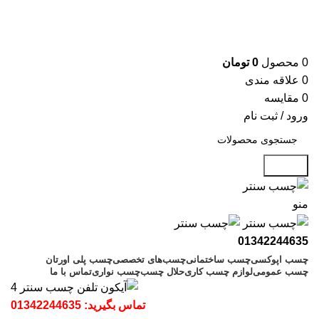
جدیدترین محصولات، پیشنهادات و تخفیف های ویژه را در کانال
تلگرام چسب سنتر ببینید
جدیدترین محصولات و تخفیف‌ها را در کانال تلگرام دنبال کنید
0
محصول
0
تومان
0
علاقه مندی
0
مقایسه
ورود / ثبت نام
جستجو
منو
01342244635
چسب اپوکسی
چسب ساختمانی
چسب‌های تخصصی
چسب پلی اورتان
چسب عمومی
لوازم چسب کاری
حلال چسب
چسب نواری
تماس با ما
تماس بگیرید:
01342244635