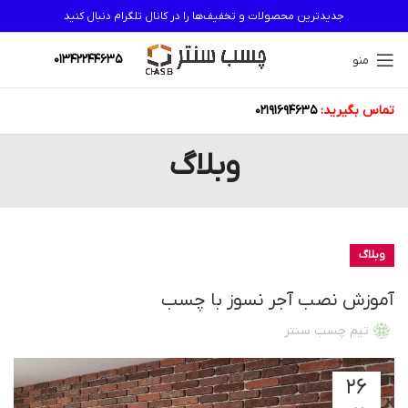
جدیدترین محصولات و تخفیف‌ها را در کانال تلگرام دنبال کنید
01342244635
منو
تماس بگیرید:
02191694635
وبلاگ
وبلاگ
آموزش نصب آجر نسوز با چسب
تیم چسب سنتر
۲۶