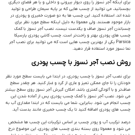
برای اینکه آجر نسوز را روی دیوار بیرونی و داخلی و یا هر فضای دیگری
بچسبانید، می توانید از چسب هایی که بر پایه سیمان طراحی و تولید
شده اند، استفاده کنید. این چسب ها به دو صورت خمیری و پودری در
بازار موجود هستند. ولی معمولا به دلیل اینکه سطح مورد نظر برای
چسباندن آجر نسوز صاف و یکدست نیست، نصب آجر نسوز با کمک
چسب های پودری بهتر و راحت‌تر است. چسب کاشی پودری پارسیکا
Parsica یکی از بهترین چسب هایی است که می توانید برای نصب آجر
نما نسوز مورد استفاده قرار دهید.
روش نصب آجر نسوز با چسب پودری
برای نصب آجر نسوز با چسب پودری، در ابتدا می بایست سطح مورد نظر
خودتان را تا جای ممکن تمیز و عاری از گرد و غبار کنید. هر چقدر سطح
صاف‌تر و با آلودگی کمتری باشد، امکان گیرش آجر نسوز روی سطح بیشتر
می شود. نصب آجر نسوز با کمک چسب پودری پس از آماده شدن این
چسب انجام می شود. بنابراین، شما می بایست که در ابتدا مقداری آب به
چسب های پودری اضافه کنید تا یک چسب خمیری مانند بدست آید.
درصد ترکیب آب و پودر چسب بر اساس ترکیبات این چسب ها مشخص
می شود و معمولا روی بسته بندی چسب های پودری، این موضوع درج