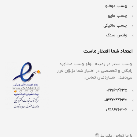
چسب دوقلو
چسب مایع
چسب ماتیکی
واکس سنگ
اعتماد شما افتخار ماست
چسب سنتر در زمینه انواع
چسب مشاوره
رایگان و تخصصی در اختیار شما عزیزان قرار
می‌دهد. شماره‌های تماس:
02191694635
01342244635
09118426332
با ما تماس بگیرید 🙂