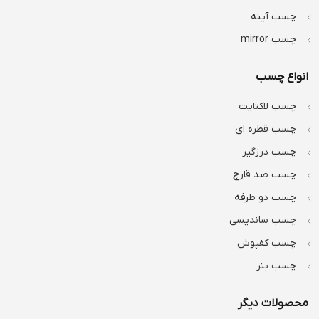
چسب آینه
چسب mirror
انواع چسب
چسب لاکتایت
چسب قطره ای
چسب درزگیر
چسب ضد قارچ
چسب دو طرفه
چسب ساندیسی
چسب کفپوش
چسب بنر
محصولات دیگر